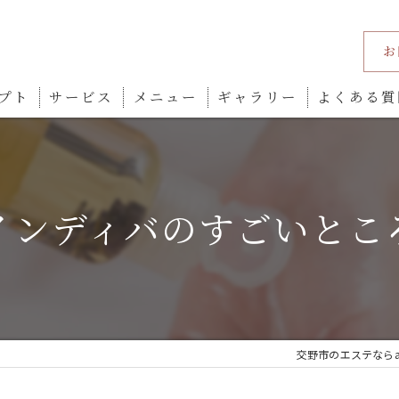
お
プト
サービス
メニュー
ギャラリー
よくある質
インディバのすごいとこ
交野市のエステならaLeu