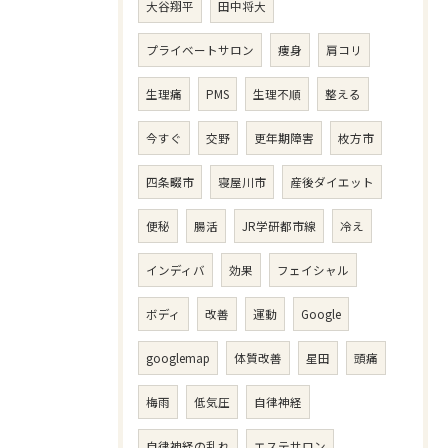
大谷翔平
田中将大
プライベートサロン
痩身
肩コリ
生理痛
PMS
生理不順
整える
今すぐ
交野
更年期障害
枚方市
四条畷市
寝屋川市
産後ダイエット
便秘
腸活
JR学研都市線
冷え
インディバ
効果
フェイシャル
ボディ
改善
運動
Google
googlemap
体質改善
星田
頭痛
梅雨
低気圧
自律神経
自律神経の乱れ
エステサロン