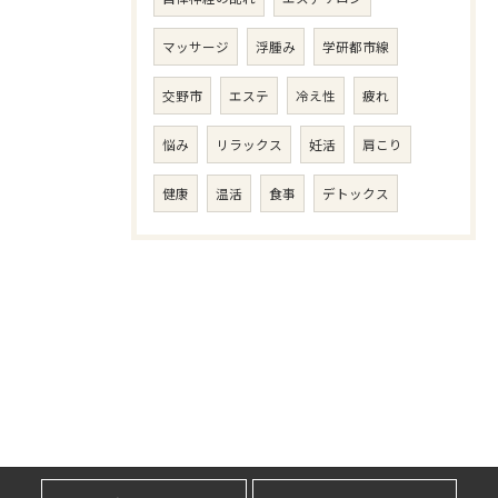
マッサージ
浮腫み
学研都市線
交野市
エステ
冷え性
疲れ
悩み
リラックス
妊活
肩こり
健康
温活
食事
デトックス