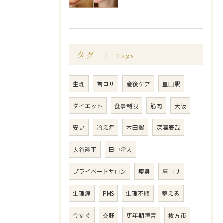
タグ
Tags
生理
首コリ
産後ケア
星田駅
ダイエット
食事制限
筋肉
大阪
安い
冷え症
本田翼
深澤辰哉
大谷翔平
田中将大
プライベートサロン
痩身
肩コリ
生理痛
PMS
生理不順
整える
今すぐ
交野
更年期障害
枚方市