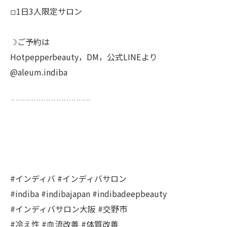
◽︎1日3人限定サロン
☽ご予約は
Hotpepperbeauty，DM，公式LINEより
@aleum.indiba
¨¨¨¨¨¨¨¨¨¨¨¨¨¨¨¨
#インディバ #インディバサロン
#indiba #indibajapan #indibadeepbeauty
#インディバサロン大阪 #交野市
#冷え性 #血流改善 #体質改善