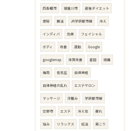
四条畷市
寝屋川市
産後ダイエット
便秘
腸活
JR学研都市線
冷え
インディバ
効果
フェイシャル
ボディ
改善
運動
Google
googlemap
体質改善
星田
頭痛
梅雨
低気圧
自律神経
自律神経の乱れ
エステサロン
マッサージ
浮腫み
学研都市線
交野市
エステ
冷え性
疲れ
悩み
リラックス
妊活
肩こり