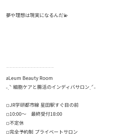
夢や理想は現実になるんだ💫
¨¨¨¨¨¨¨¨¨¨¨¨¨¨¨¨
aLeum Beauty Room
˗ˏˋ 細胞ケアと腸活のインディバサロンˎˊ˗
◽︎JR学研都市線 星田駅すぐ目の前
◽︎10:00〜 最終受付18:00
◽︎不定休
◽︎完全予約制 プライベートサロン