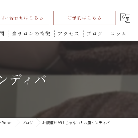
問い合わせはこちら
ご予約はこちら
問
当サロンの特徴
アクセス
ブログ
コラム
インディバ
ダイエット
ンディバ
プライベートサロン
全身
カウンセリング
 Room
ブログ
お腹痩せだけじゃない！お腹インディバ