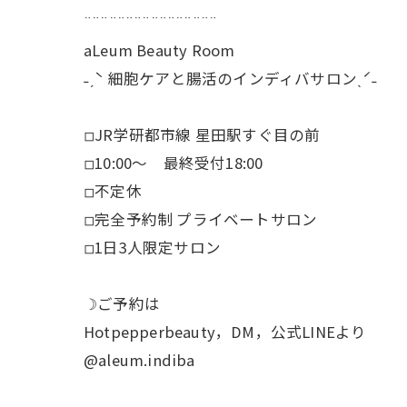
¨¨¨¨¨¨¨¨¨¨¨¨¨¨¨¨
aLeum Beauty Room
˗ˏˋ 細胞ケアと腸活のインディバサロンˎˊ˗
◽︎JR学研都市線 星田駅すぐ目の前
◽︎10:00〜 最終受付18:00
◽︎不定休
◽︎完全予約制 プライベートサロン
◽︎1日3人限定サロン
☽ご予約は
Hotpepperbeauty，DM，公式LINEより
@aleum.indiba