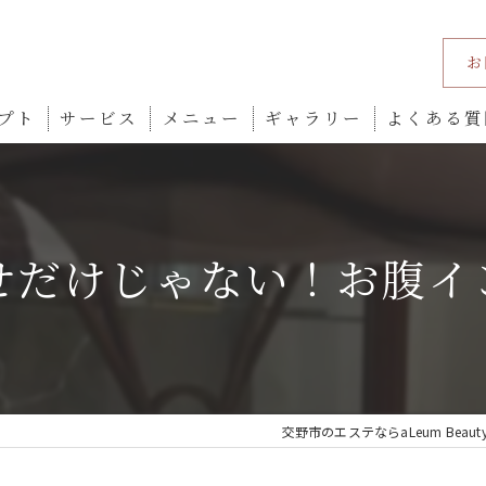
お
プト
サービス
メニュー
ギャラリー
よくある質
せだけじゃない！お腹イ
交野市のエステならaLeum Beauty