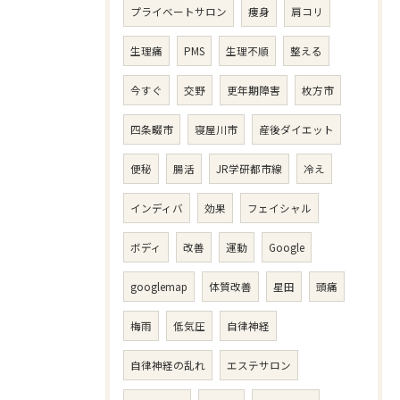
プライベートサロン
痩身
肩コリ
生理痛
PMS
生理不順
整える
今すぐ
交野
更年期障害
枚方市
四条畷市
寝屋川市
産後ダイエット
便秘
腸活
JR学研都市線
冷え
インディバ
効果
フェイシャル
ボディ
改善
運動
Google
googlemap
体質改善
星田
頭痛
梅雨
低気圧
自律神経
自律神経の乱れ
エステサロン