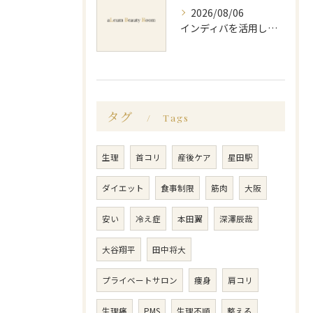
2026/08/06
インディバを活用した足痩せ方法とセルライトやむくみ改善のポイント
タグ
Tags
生理
首コリ
産後ケア
星田駅
ダイエット
食事制限
筋肉
大阪
安い
冷え症
本田翼
深澤辰哉
大谷翔平
田中将大
プライベートサロン
痩身
肩コリ
生理痛
PMS
生理不順
整える