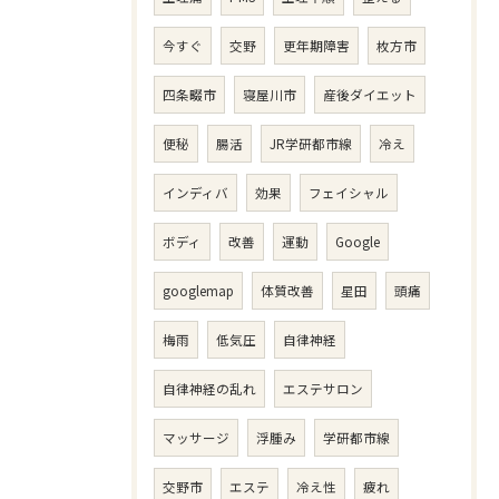
今すぐ
交野
更年期障害
枚方市
四条畷市
寝屋川市
産後ダイエット
便秘
腸活
JR学研都市線
冷え
インディバ
効果
フェイシャル
ボディ
改善
運動
Google
googlemap
体質改善
星田
頭痛
梅雨
低気圧
自律神経
自律神経の乱れ
エステサロン
マッサージ
浮腫み
学研都市線
交野市
エステ
冷え性
疲れ