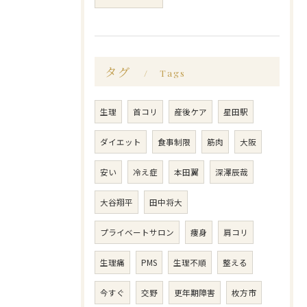
タグ
Tags
生理
首コリ
産後ケア
星田駅
ダイエット
食事制限
筋肉
大阪
安い
冷え症
本田翼
深澤辰哉
大谷翔平
田中将大
プライベートサロン
痩身
肩コリ
生理痛
PMS
生理不順
整える
今すぐ
交野
更年期障害
枚方市