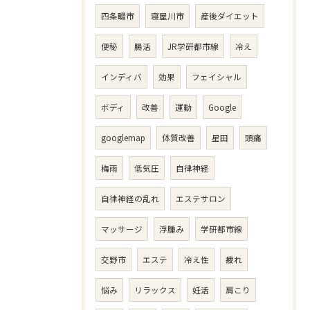
四条畷市
寝屋川市
産後ダイエット
便秘
腸活
JR学研都市線
冷え
インディバ
効果
フェイシャル
ボディ
改善
運動
Google
googlemap
体質改善
星田
頭痛
梅雨
低気圧
自律神経
自律神経の乱れ
エステサロン
マッサージ
浮腫み
学研都市線
交野市
エステ
冷え性
疲れ
悩み
リラックス
妊活
肩こり