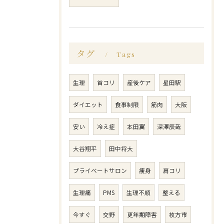
タグ
Tags
生理
首コリ
産後ケア
星田駅
ダイエット
食事制限
筋肉
大阪
安い
冷え症
本田翼
深澤辰哉
大谷翔平
田中将大
プライベートサロン
痩身
肩コリ
生理痛
PMS
生理不順
整える
今すぐ
交野
更年期障害
枚方市