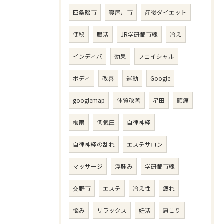
四条畷市
寝屋川市
産後ダイエット
便秘
腸活
JR学研都市線
冷え
インディバ
効果
フェイシャル
ボディ
改善
運動
Google
googlemap
体質改善
星田
頭痛
梅雨
低気圧
自律神経
自律神経の乱れ
エステサロン
マッサージ
浮腫み
学研都市線
交野市
エステ
冷え性
疲れ
悩み
リラックス
妊活
肩こり