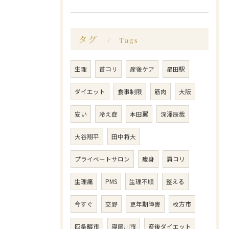
タグ
Tags
生理
首コリ
産後ケア
星田駅
ダイエット
食事制限
筋肉
大阪
安い
冷え症
本田翼
深澤辰哉
大谷翔平
田中将大
プライベートサロン
痩身
肩コリ
生理痛
PMS
生理不順
整える
今すぐ
交野
更年期障害
枚方市
四条畷市
寝屋川市
産後ダイエット