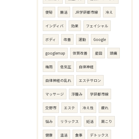
便秘
腸活
JR学研都市線
冷え
インディバ
効果
フェイシャル
ボディ
改善
運動
Google
googlemap
体質改善
星田
頭痛
梅雨
低気圧
自律神経
自律神経の乱れ
エステサロン
マッサージ
浮腫み
学研都市線
交野市
エステ
冷え性
疲れ
悩み
リラックス
妊活
肩こり
健康
温活
食事
デトックス