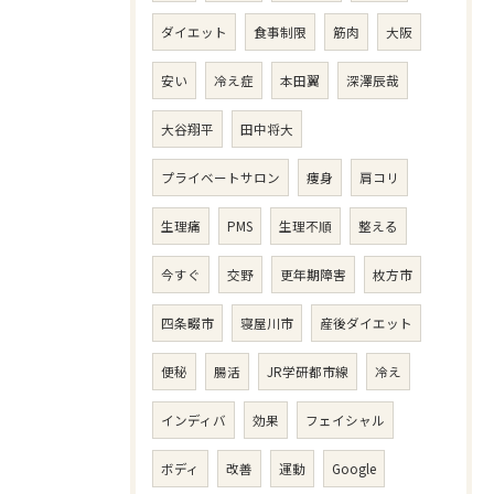
ダイエット
食事制限
筋肉
大阪
安い
冷え症
本田翼
深澤辰哉
大谷翔平
田中将大
プライベートサロン
痩身
肩コリ
生理痛
PMS
生理不順
整える
今すぐ
交野
更年期障害
枚方市
四条畷市
寝屋川市
産後ダイエット
便秘
腸活
JR学研都市線
冷え
インディバ
効果
フェイシャル
ボディ
改善
運動
Google