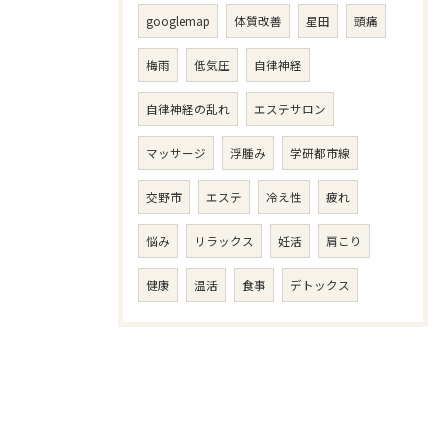
googlemap
体質改善
星田
頭痛
梅雨
低気圧
自律神経
自律神経の乱れ
エステサロン
マッサージ
浮腫み
学研都市線
交野市
エステ
冷え性
疲れ
悩み
リラックス
妊活
肩こり
健康
温活
食事
デトックス