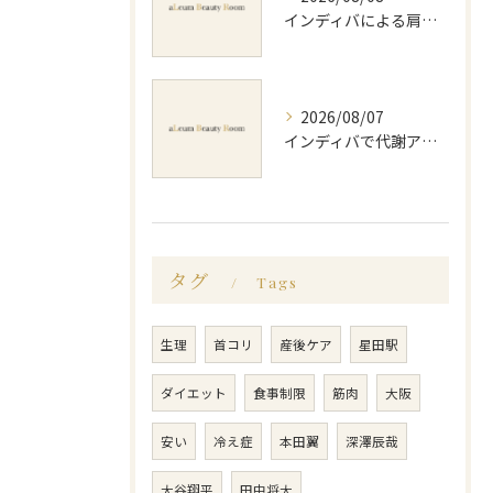
インディバによる肩コリ施術の効果と回数の目安を徹底解説
2026/08/07
インディバで代謝アップ体験効果とビフォーアフター徹底解説
タグ
Tags
生理
首コリ
産後ケア
星田駅
ダイエット
食事制限
筋肉
大阪
安い
冷え症
本田翼
深澤辰哉
大谷翔平
田中将大