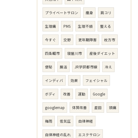
プライベートサロン
痩身
肩コリ
生理痛
PMS
生理不順
整える
今すぐ
交野
更年期障害
枚方市
四条畷市
寝屋川市
産後ダイエット
便秘
腸活
JR学研都市線
冷え
インディバ
効果
フェイシャル
ボディ
改善
運動
Google
googlemap
体質改善
星田
頭痛
梅雨
低気圧
自律神経
自律神経の乱れ
エステサロン