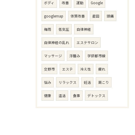
ボディ
改善
運動
Google
googlemap
体質改善
星田
頭痛
梅雨
低気圧
自律神経
自律神経の乱れ
エステサロン
マッサージ
浮腫み
学研都市線
交野市
エステ
冷え性
疲れ
悩み
リラックス
妊活
肩こり
健康
温活
食事
デトックス