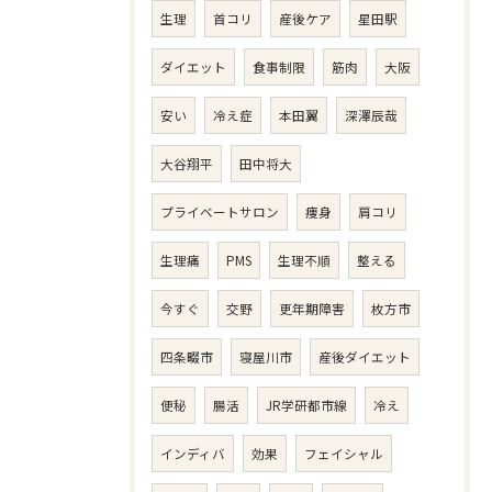
生理
首コリ
産後ケア
星田駅
ダイエット
食事制限
筋肉
大阪
安い
冷え症
本田翼
深澤辰哉
大谷翔平
田中将大
プライベートサロン
痩身
肩コリ
生理痛
PMS
生理不順
整える
今すぐ
交野
更年期障害
枚方市
四条畷市
寝屋川市
産後ダイエット
便秘
腸活
JR学研都市線
冷え
インディバ
効果
フェイシャル