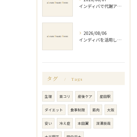
インディバで代謝アップ体験効果とビフォーアフター徹底解説
2026/08/06
インディバを活用した足痩せ方法とセルライトやむくみ改善のポイント
タグ
Tags
生理
首コリ
産後ケア
星田駅
ダイエット
食事制限
筋肉
大阪
安い
冷え症
本田翼
深澤辰哉
大谷翔平
田中将大