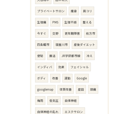
プライベートサロン
痩身
肩コリ
生理痛
PMS
生理不順
整える
今すぐ
交野
更年期障害
枚方市
四条畷市
寝屋川市
産後ダイエット
便秘
腸活
JR学研都市線
冷え
インディバ
効果
フェイシャル
ボディ
改善
運動
Google
googlemap
体質改善
星田
頭痛
梅雨
低気圧
自律神経
自律神経の乱れ
エステサロン