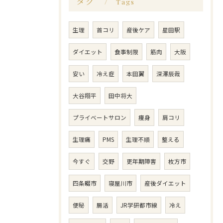
タグ
Tags
生理
首コリ
産後ケア
星田駅
ダイエット
食事制限
筋肉
大阪
安い
冷え症
本田翼
深澤辰哉
大谷翔平
田中将大
プライベートサロン
痩身
肩コリ
生理痛
PMS
生理不順
整える
今すぐ
交野
更年期障害
枚方市
四条畷市
寝屋川市
産後ダイエット
便秘
腸活
JR学研都市線
冷え