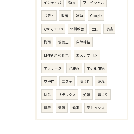
インディバ
効果
フェイシャル
ボディ
改善
運動
Google
googlemap
体質改善
星田
頭痛
梅雨
低気圧
自律神経
自律神経の乱れ
エステサロン
マッサージ
浮腫み
学研都市線
交野市
エステ
冷え性
疲れ
悩み
リラックス
妊活
肩こり
健康
温活
食事
デトックス