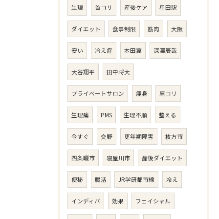
生理
首コリ
産後ケア
星田駅
ダイエット
食事制限
筋肉
大阪
安い
冷え症
本田翼
深澤辰哉
大谷翔平
田中将大
プライベートサロン
痩身
肩コリ
生理痛
PMS
生理不順
整える
今すぐ
交野
更年期障害
枚方市
四条畷市
寝屋川市
産後ダイエット
便秘
腸活
JR学研都市線
冷え
インディバ
効果
フェイシャル