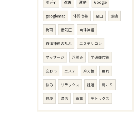
ボディ
改善
運動
Google
googlemap
体質改善
星田
頭痛
梅雨
低気圧
自律神経
自律神経の乱れ
エステサロン
マッサージ
浮腫み
学研都市線
交野市
エステ
冷え性
疲れ
悩み
リラックス
妊活
肩こり
健康
温活
食事
デトックス