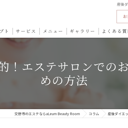
産後
お
プト
サービス
メニュー
ギャラリー
よくある質
的！エステサロンでの
めの方法
交野市のエステならaLeum Beauty Room
コラム
産後ダイエ