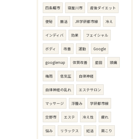
四条畷市
寝屋川市
産後ダイエット
便秘
腸活
JR学研都市線
冷え
インディバ
効果
フェイシャル
ボディ
改善
運動
Google
googlemap
体質改善
星田
頭痛
梅雨
低気圧
自律神経
自律神経の乱れ
エステサロン
マッサージ
浮腫み
学研都市線
交野市
エステ
冷え性
疲れ
悩み
リラックス
妊活
肩こり