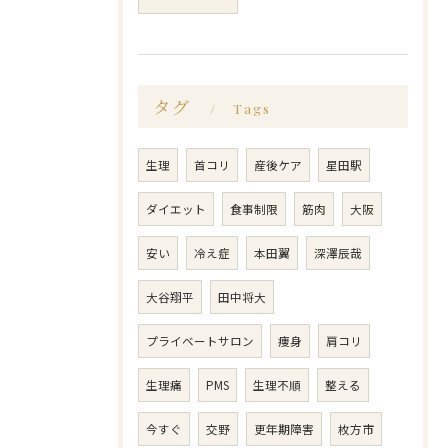
タグ
Tags
生理
首コリ
産後ケア
星田駅
ダイエット
食事制限
筋肉
大阪
安い
冷え症
本田翼
深澤辰哉
大谷翔平
田中将大
プライベートサロン
痩身
肩コリ
生理痛
PMS
生理不順
整える
今すぐ
交野
更年期障害
枚方市