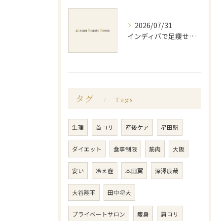
2026/07/31
インディバで足痩せが期待できる仕組みと効果実感までの流れを徹底解説
タグ
Tags
生理
首コリ
産後ケア
星田駅
ダイエット
食事制限
筋肉
大阪
安い
冷え症
本田翼
深澤辰哉
大谷翔平
田中将大
プライベートサロン
痩身
肩コリ