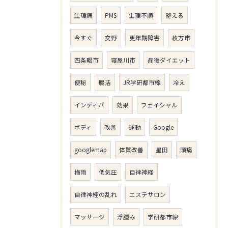
生理痛
PMS
生理不順
整える
今すぐ
交野
更年期障害
枚方市
四条畷市
寝屋川市
産後ダイエット
便秘
腸活
JR学研都市線
冷え
インディバ
効果
フェイシャル
ボディ
改善
運動
Google
googlemap
体質改善
星田
頭痛
梅雨
低気圧
自律神経
自律神経の乱れ
エステサロン
マッサージ
浮腫み
学研都市線