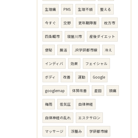
生理痛
PMS
生理不順
整える
今すぐ
交野
更年期障害
枚方市
四条畷市
寝屋川市
産後ダイエット
便秘
腸活
JR学研都市線
冷え
インディバ
効果
フェイシャル
ボディ
改善
運動
Google
googlemap
体質改善
星田
頭痛
梅雨
低気圧
自律神経
自律神経の乱れ
エステサロン
マッサージ
浮腫み
学研都市線