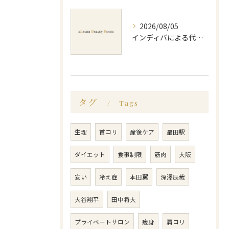
2026/08/05
インディバによる代謝アップのビフォーアフター実体験と効果的な回数の見極め方
タグ
Tags
生理
首コリ
産後ケア
星田駅
ダイエット
食事制限
筋肉
大阪
安い
冷え症
本田翼
深澤辰哉
大谷翔平
田中将大
プライベートサロン
痩身
肩コリ