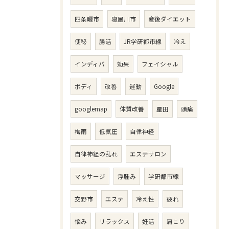
四条畷市
寝屋川市
産後ダイエット
便秘
腸活
JR学研都市線
冷え
インディバ
効果
フェイシャル
ボディ
改善
運動
Google
googlemap
体質改善
星田
頭痛
梅雨
低気圧
自律神経
自律神経の乱れ
エステサロン
マッサージ
浮腫み
学研都市線
交野市
エステ
冷え性
疲れ
悩み
リラックス
妊活
肩こり