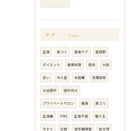
タグ
Tags
生理
首コリ
産後ケア
星田駅
ダイエット
食事制限
筋肉
大阪
安い
冷え症
本田翼
深澤辰哉
大谷翔平
田中将大
プライベートサロン
痩身
肩コリ
生理痛
PMS
生理不順
整える
今すぐ
交野
更年期障害
枚方市