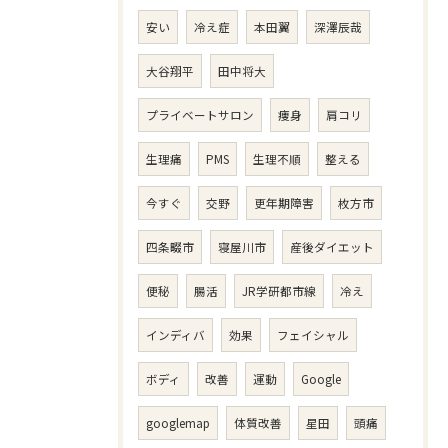
安い
冷え症
本田翼
深澤辰哉
大谷翔平
田中将大
プライベートサロン
痩身
肩コリ
生理痛
PMS
生理不順
整える
今すぐ
交野
更年期障害
枚方市
四条畷市
寝屋川市
産後ダイエット
便秘
腸活
JR学研都市線
冷え
インディバ
効果
フェイシャル
ボディ
改善
運動
Google
googlemap
体質改善
星田
頭痛