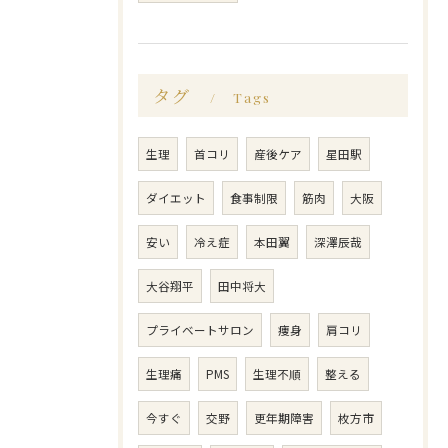
タグ
Tags
生理
首コリ
産後ケア
星田駅
ダイエット
食事制限
筋肉
大阪
安い
冷え症
本田翼
深澤辰哉
大谷翔平
田中将大
プライベートサロン
痩身
肩コリ
生理痛
PMS
生理不順
整える
今すぐ
交野
更年期障害
枚方市