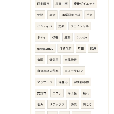
四条畷市
寝屋川市
産後ダイエット
便秘
腸活
JR学研都市線
冷え
インディバ
効果
フェイシャル
ボディ
改善
運動
Google
googlemap
体質改善
星田
頭痛
梅雨
低気圧
自律神経
自律神経の乱れ
エステサロン
マッサージ
浮腫み
学研都市線
交野市
エステ
冷え性
疲れ
悩み
リラックス
妊活
肩こり