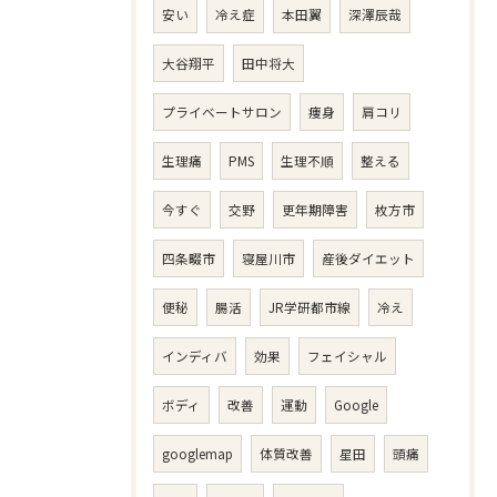
安い
冷え症
本田翼
深澤辰哉
大谷翔平
田中将大
プライベートサロン
痩身
肩コリ
生理痛
PMS
生理不順
整える
今すぐ
交野
更年期障害
枚方市
四条畷市
寝屋川市
産後ダイエット
便秘
腸活
JR学研都市線
冷え
インディバ
効果
フェイシャル
ボディ
改善
運動
Google
googlemap
体質改善
星田
頭痛