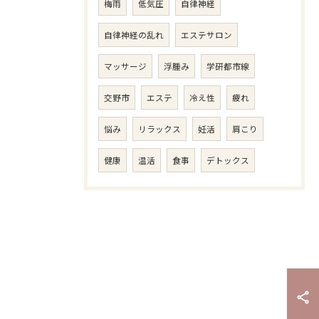
梅雨
低気圧
自律神経
自律神経の乱れ
エステサロン
マッサージ
浮腫み
学研都市線
交野市
エステ
冷え性
疲れ
悩み
リラックス
妊活
肩こり
健康
温活
食事
デトックス