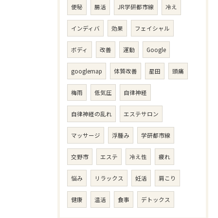
便秘
腸活
JR学研都市線
冷え
インディバ
効果
フェイシャル
ボディ
改善
運動
Google
googlemap
体質改善
星田
頭痛
梅雨
低気圧
自律神経
自律神経の乱れ
エステサロン
マッサージ
浮腫み
学研都市線
交野市
エステ
冷え性
疲れ
悩み
リラックス
妊活
肩こり
健康
温活
食事
デトックス