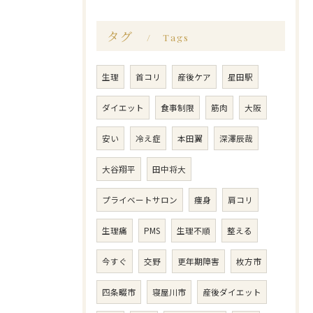
タグ
Tags
生理
首コリ
産後ケア
星田駅
ダイエット
食事制限
筋肉
大阪
安い
冷え症
本田翼
深澤辰哉
大谷翔平
田中将大
プライベートサロン
痩身
肩コリ
生理痛
PMS
生理不順
整える
今すぐ
交野
更年期障害
枚方市
四条畷市
寝屋川市
産後ダイエット