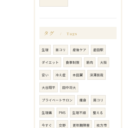
タグ
Tags
生理
首コリ
産後ケア
星田駅
ダイエット
食事制限
筋肉
大阪
安い
冷え症
本田翼
深澤辰哉
大谷翔平
田中将大
プライベートサロン
痩身
肩コリ
生理痛
PMS
生理不順
整える
今すぐ
交野
更年期障害
枚方市