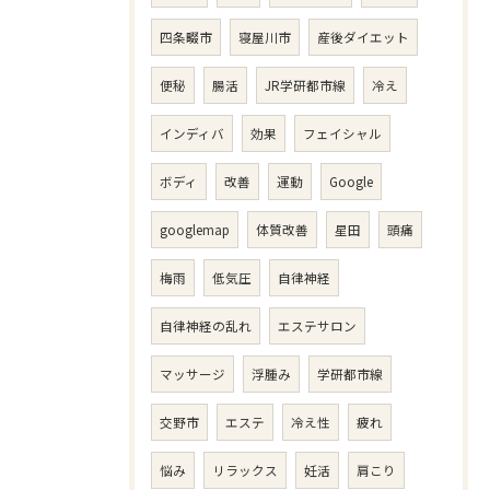
四条畷市
寝屋川市
産後ダイエット
便秘
腸活
JR学研都市線
冷え
インディバ
効果
フェイシャル
ボディ
改善
運動
Google
googlemap
体質改善
星田
頭痛
梅雨
低気圧
自律神経
自律神経の乱れ
エステサロン
マッサージ
浮腫み
学研都市線
交野市
エステ
冷え性
疲れ
悩み
リラックス
妊活
肩こり