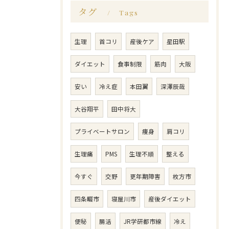
タグ
Tags
生理
首コリ
産後ケア
星田駅
ダイエット
食事制限
筋肉
大阪
安い
冷え症
本田翼
深澤辰哉
大谷翔平
田中将大
プライベートサロン
痩身
肩コリ
生理痛
PMS
生理不順
整える
今すぐ
交野
更年期障害
枚方市
四条畷市
寝屋川市
産後ダイエット
便秘
腸活
JR学研都市線
冷え