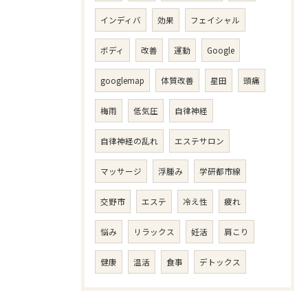
インディバ
効果
フェイシャル
ボディ
改善
運動
Google
googlemap
体質改善
星田
頭痛
梅雨
低気圧
自律神経
自律神経の乱れ
エステサロン
マッサージ
浮腫み
学研都市線
交野市
エステ
冷え性
疲れ
悩み
リラックス
妊活
肩こり
健康
温活
食事
デトックス