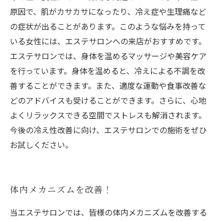
原因で、肌がカサカサになったり、冷え症や生理痛など
の症状が出ることがあります。このような悩みを持って
いる女性には、エステサロンへの来店がおすすめです。
エステサロンでは、身体を温めるマッサージや美容ケア
を行っています。身体を温めると、冷えによる不調を改
善することができます。また、適度な運動や食事改善な
どのアドバイスも受けることができます。さらに、心地
よくリラックスできる空間でストレスも解消されます。
今後の冷え性改善に向け、エステサロンでの施術をぜひ
お試しください。
体内メカニズムを改善！
当エステサロンでは、皆様の体内メカニズムを改善する