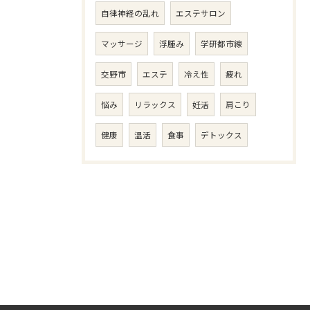
自律神経の乱れ
エステサロン
マッサージ
浮腫み
学研都市線
交野市
エステ
冷え性
疲れ
悩み
リラックス
妊活
肩こり
健康
温活
食事
デトックス