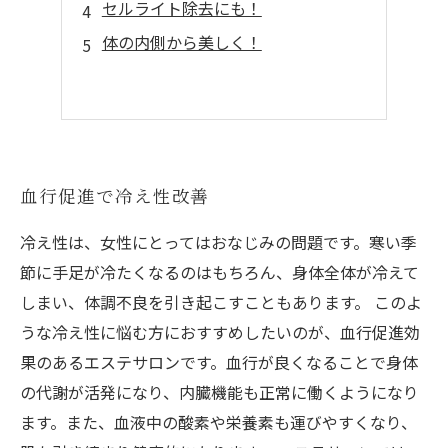
セルライト除去にも！
体の内側から美しく！
血行促進で冷え性改善
冷え性は、女性にとってはおなじみの問題です。寒い季
節に手足が冷たくなるのはもちろん、身体全体が冷えて
しまい、体調不良を引き起こすこともあります。 このよ
うな冷え性に悩む方におすすめしたいのが、血行促進効
果のあるエステサロンです。血行が良くなることで身体
の代謝が活発になり、内臓機能も正常に働くようになり
ます。また、血液中の酸素や栄養素も運びやすくなり、