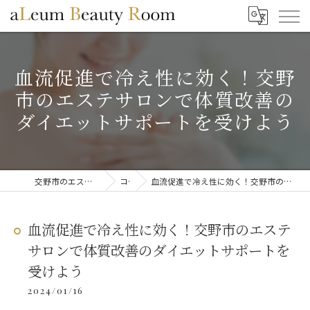
血流促進で冷え性に効く！交野
市のエステサロンで体質改善の
ダイエットサポートを受けよう
交野市のエステならaLeum Beauty Room
コラム
血流促進で冷え性に効く！交野市のエステサロンで体質改善のダイエットサポートを受けよう
血流促進で冷え性に効く！交野市のエステ
サロンで体質改善のダイエットサポートを
受けよう
2024/01/16