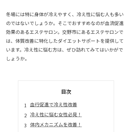
冬場には特に身体が冷えやすく、冷え性に悩む人も多い
のではないでしょうか。そこでおすすめなのが血流促進
効果のあるエステサロン。交野市にあるエステサロンで
は、体質改善に特化したダイエットサポートを提供して
います。冷え性に悩む方は、ぜひ訪れてみてはいかがで
しょうか。
目次
血行促進で冷え性改善
冷え性に悩む女性必見！
体内メカニズムを改善！