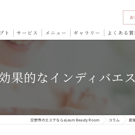
お
プト
サービス
メニュー
ギャラリー
よくある質
効果的なインディバエ
交野市のエステならaLeum Beauty Room
コラム
産