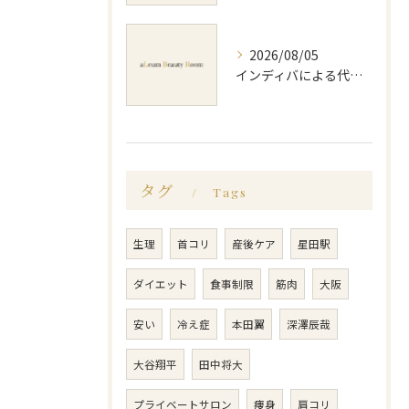
2026/08/05
インディバによる代謝アップのビフォーアフター実体験と効果的な回数の見極め方
タグ
Tags
生理
首コリ
産後ケア
星田駅
ダイエット
食事制限
筋肉
大阪
安い
冷え症
本田翼
深澤辰哉
大谷翔平
田中将大
プライベートサロン
痩身
肩コリ