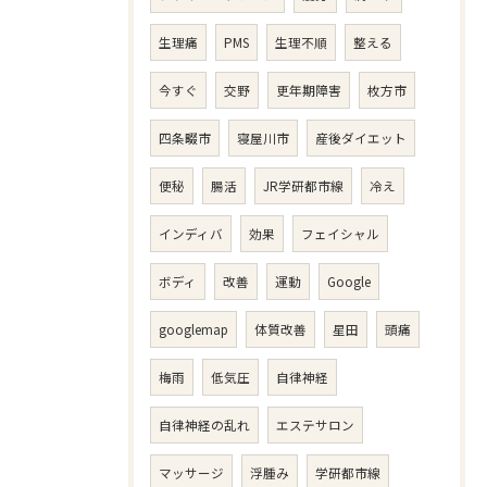
生理痛
PMS
生理不順
整える
今すぐ
交野
更年期障害
枚方市
四条畷市
寝屋川市
産後ダイエット
便秘
腸活
JR学研都市線
冷え
インディバ
効果
フェイシャル
ボディ
改善
運動
Google
googlemap
体質改善
星田
頭痛
梅雨
低気圧
自律神経
自律神経の乱れ
エステサロン
マッサージ
浮腫み
学研都市線