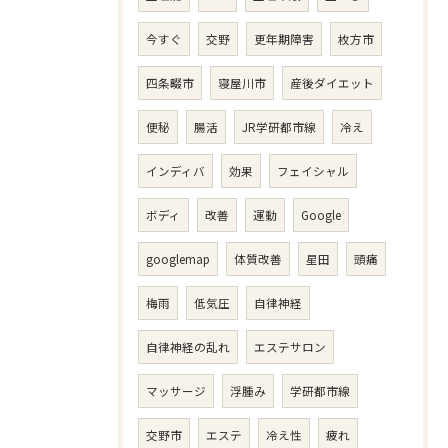
今すぐ
交野
更年期障害
枚方市
四条畷市
寝屋川市
産後ダイエット
便秘
腸活
JR学研都市線
冷え
インディバ
効果
フェイシャル
ボディ
改善
運動
Google
googlemap
体質改善
星田
頭痛
梅雨
低気圧
自律神経
自律神経の乱れ
エステサロン
マッサージ
浮腫み
学研都市線
交野市
エステ
冷え性
疲れ