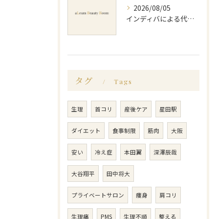
2026/08/05
インディバによる代謝アップのビフォーアフター実体験と効果的な回数の見極め方
タグ
Tags
生理
首コリ
産後ケア
星田駅
ダイエット
食事制限
筋肉
大阪
安い
冷え症
本田翼
深澤辰哉
大谷翔平
田中将大
プライベートサロン
痩身
肩コリ
生理痛
PMS
生理不順
整える