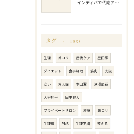
インディバで代謝アップ体験効果とビフォーアフター徹底解説
タグ
Tags
生理
首コリ
産後ケア
星田駅
ダイエット
食事制限
筋肉
大阪
安い
冷え症
本田翼
深澤辰哉
大谷翔平
田中将大
プライベートサロン
痩身
肩コリ
生理痛
PMS
生理不順
整える