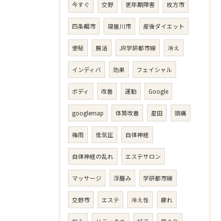
今すぐ
交野
更年期障害
枚方市
四条畷市
寝屋川市
産後ダイエット
便秘
腸活
JR学研都市線
冷え
インディバ
効果
フェイシャル
ボディ
改善
運動
Google
googlemap
体質改善
星田
頭痛
梅雨
低気圧
自律神経
自律神経の乱れ
エステサロン
マッサージ
浮腫み
学研都市線
交野市
エステ
冷え性
疲れ