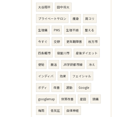
大谷翔平
田中将大
プライベートサロン
痩身
肩コリ
生理痛
PMS
生理不順
整える
今すぐ
交野
更年期障害
枚方市
四条畷市
寝屋川市
産後ダイエット
便秘
腸活
JR学研都市線
冷え
インディバ
効果
フェイシャル
ボディ
改善
運動
Google
googlemap
体質改善
星田
頭痛
梅雨
低気圧
自律神経