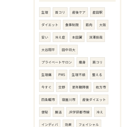
生理
首コリ
産後ケア
星田駅
ダイエット
食事制限
筋肉
大阪
安い
冷え症
本田翼
深澤辰哉
大谷翔平
田中将大
プライベートサロン
痩身
肩コリ
生理痛
PMS
生理不順
整える
今すぐ
交野
更年期障害
枚方市
四条畷市
寝屋川市
産後ダイエット
便秘
腸活
JR学研都市線
冷え
インディバ
効果
フェイシャル