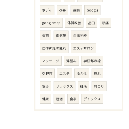
ボディ
改善
運動
Google
googlemap
体質改善
星田
頭痛
梅雨
低気圧
自律神経
自律神経の乱れ
エステサロン
マッサージ
浮腫み
学研都市線
交野市
エステ
冷え性
疲れ
悩み
リラックス
妊活
肩こり
健康
温活
食事
デトックス