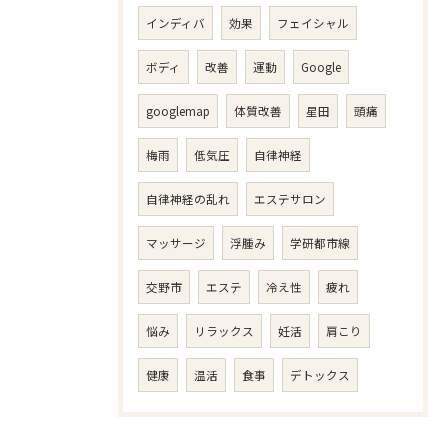
インディバ
効果
フェイシャル
ボディ
改善
運動
Google
googlemap
体質改善
星田
頭痛
梅雨
低気圧
自律神経
自律神経の乱れ
エステサロン
マッサージ
浮腫み
学研都市線
交野市
エステ
冷え性
疲れ
悩み
リラックス
妊活
肩こり
健康
温活
食事
デトックス