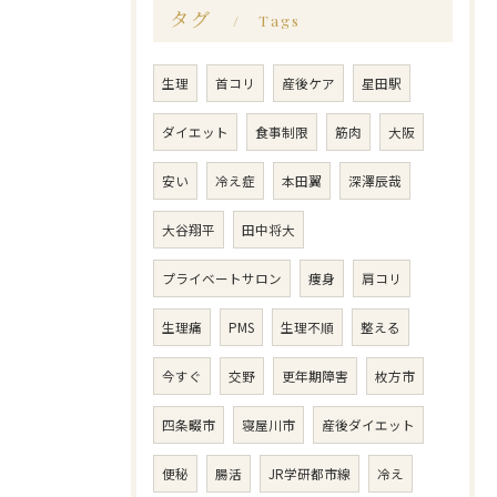
タグ
Tags
生理
首コリ
産後ケア
星田駅
ダイエット
食事制限
筋肉
大阪
安い
冷え症
本田翼
深澤辰哉
大谷翔平
田中将大
プライベートサロン
痩身
肩コリ
生理痛
PMS
生理不順
整える
今すぐ
交野
更年期障害
枚方市
四条畷市
寝屋川市
産後ダイエット
便秘
腸活
JR学研都市線
冷え