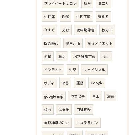
プライベートサロン
痩身
肩コリ
生理痛
PMS
生理不順
整える
今すぐ
交野
更年期障害
枚方市
四条畷市
寝屋川市
産後ダイエット
便秘
腸活
JR学研都市線
冷え
インディバ
効果
フェイシャル
ボディ
改善
運動
Google
googlemap
体質改善
星田
頭痛
梅雨
低気圧
自律神経
自律神経の乱れ
エステサロン