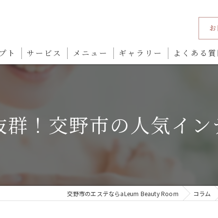
お
プト
サービス
メニュー
ギャラリー
よくある質
抜群！交野市の人気イン
交野市のエステならaLeum Beauty Room
コラム