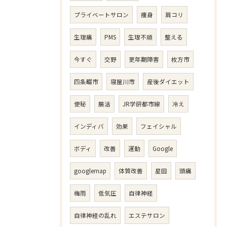
プライベートサロン
痩身
肩コリ
生理痛
PMS
生理不順
整える
今すぐ
交野
更年期障害
枚方市
四条畷市
寝屋川市
産後ダイエット
便秘
腸活
JR学研都市線
冷え
インディバ
効果
フェイシャル
ボディ
改善
運動
Google
googlemap
体質改善
星田
頭痛
梅雨
低気圧
自律神経
自律神経の乱れ
エステサロン