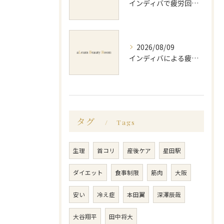
インディバで疲労回復を実感する効果的な使い方大阪府交野市私部南のポイント
2026/08/09
インディバによる疲労回復方法と効果的な実感や持続のポイントを徹底解説
タグ
Tags
生理
首コリ
産後ケア
星田駅
ダイエット
食事制限
筋肉
大阪
安い
冷え症
本田翼
深澤辰哉
大谷翔平
田中将大