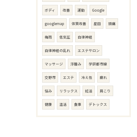
ボディ
改善
運動
Google
googlemap
体質改善
星田
頭痛
梅雨
低気圧
自律神経
自律神経の乱れ
エステサロン
マッサージ
浮腫み
学研都市線
交野市
エステ
冷え性
疲れ
悩み
リラックス
妊活
肩こり
健康
温活
食事
デトックス