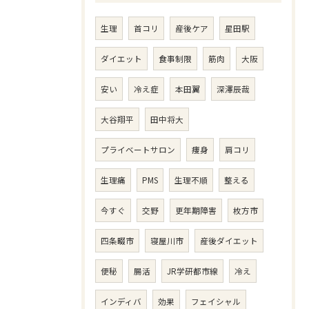
生理
首コリ
産後ケア
星田駅
ダイエット
食事制限
筋肉
大阪
安い
冷え症
本田翼
深澤辰哉
大谷翔平
田中将大
プライベートサロン
痩身
肩コリ
生理痛
PMS
生理不順
整える
今すぐ
交野
更年期障害
枚方市
四条畷市
寝屋川市
産後ダイエット
便秘
腸活
JR学研都市線
冷え
インディバ
効果
フェイシャル