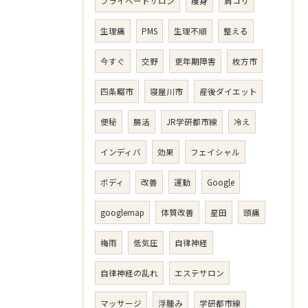
プライベートサロン
痩身
肩コリ
生理痛
PMS
生理不順
整える
今すぐ
交野
更年期障害
枚方市
四条畷市
寝屋川市
産後ダイエット
便秘
腸活
JR学研都市線
冷え
インディバ
効果
フェイシャル
ボディ
改善
運動
Google
googlemap
体質改善
星田
頭痛
梅雨
低気圧
自律神経
自律神経の乱れ
エステサロン
マッサージ
浮腫み
学研都市線