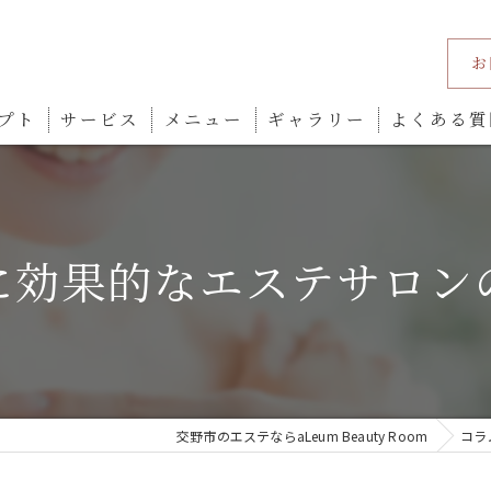
お
プト
サービス
メニュー
ギャラリー
よくある質
に効果的なエステサロン
交野市のエステならaLeum Beauty Room
コラ