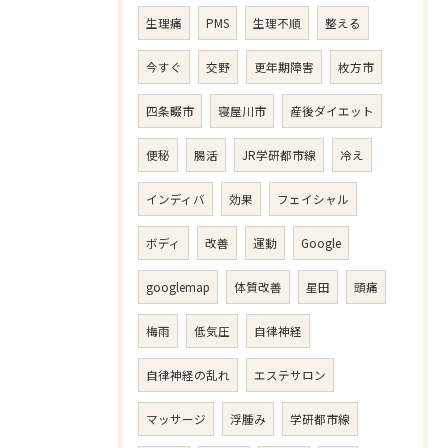
生理痛
PMS
生理不順
整える
今すぐ
交野
更年期障害
枚方市
四条畷市
寝屋川市
産後ダイエット
便秘
腸活
JR学研都市線
冷え
インディバ
効果
フェイシャル
ボディ
改善
運動
Google
googlemap
体質改善
星田
頭痛
梅雨
低気圧
自律神経
自律神経の乱れ
エステサロン
マッサージ
浮腫み
学研都市線