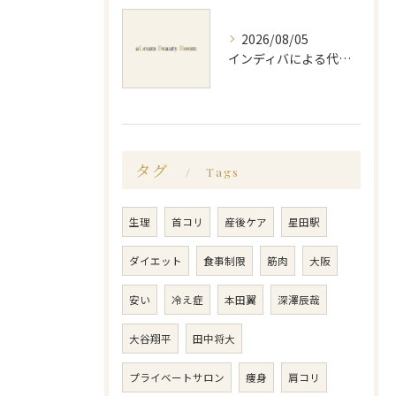
2026/08/05
インディバによる代謝アップのビフォーアフター実体験と効果的な回数の見極め方
タグ
Tags
生理
首コリ
産後ケア
星田駅
ダイエット
食事制限
筋肉
大阪
安い
冷え症
本田翼
深澤辰哉
大谷翔平
田中将大
プライベートサロン
痩身
肩コリ