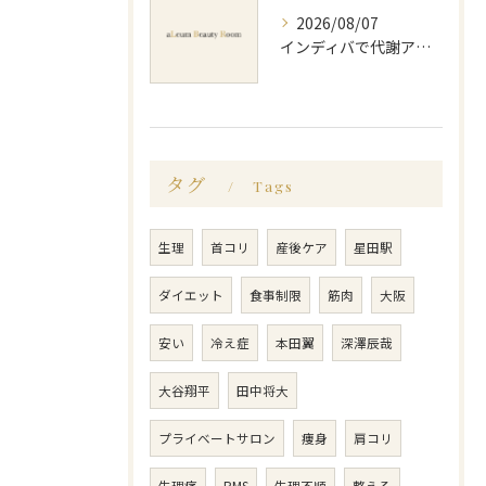
2026/08/07
インディバで代謝アップ体験効果とビフォーアフター徹底解説
タグ
Tags
生理
首コリ
産後ケア
星田駅
ダイエット
食事制限
筋肉
大阪
安い
冷え症
本田翼
深澤辰哉
大谷翔平
田中将大
プライベートサロン
痩身
肩コリ