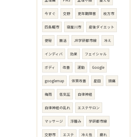
生理痛
PMS
生理不順
整える
今すぐ
交野
更年期障害
枚方市
四条畷市
寝屋川市
産後ダイエット
便秘
腸活
JR学研都市線
冷え
インディバ
効果
フェイシャル
ボディ
改善
運動
Google
googlemap
体質改善
星田
頭痛
梅雨
低気圧
自律神経
自律神経の乱れ
エステサロン
マッサージ
浮腫み
学研都市線
交野市
エステ
冷え性
疲れ