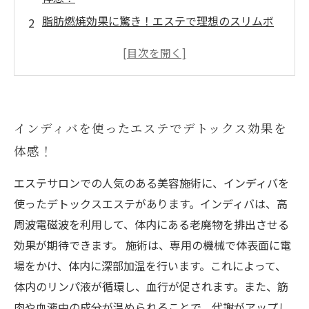
脂肪燃焼効果に驚き！エステで理想のスリムボ
ディを手に入れよう
インディバで巡りを改善し、老廃物を排出して
美肌効果もアップ！
効率よく脂肪燃焼！ダイエットにも効果的なイ
インディバを使ったエステでデトックス効果を
ンディバエステ
体感！
リラックスしながらボディメイク！エステサロ
ンで贅沢な時間を過ごそう
エステサロンでの人気のある美容施術に、インディバを
使ったデトックスエステがあります。インディバは、高
周波電磁波を利用して、体内にある老廃物を排出させる
効果が期待できます。 施術は、専用の機械で体表面に電
場をかけ、体内に深部加温を行います。これによって、
体内のリンパ液が循環し、血行が促されます。また、筋
肉や血液中の成分が温められることで、代謝がアップし