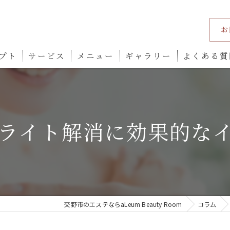
お
プト
サービス
メニュー
ギャラリー
よくある質
ライト解消に効果的な
交野市のエステならaLeum Beauty Room
コラム