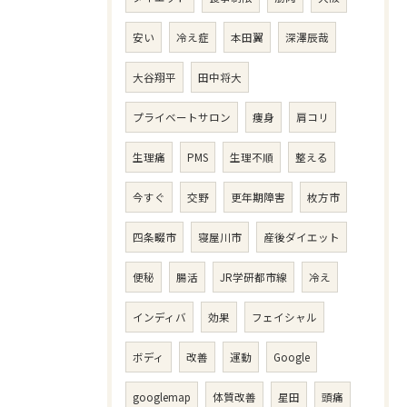
安い
冷え症
本田翼
深澤辰哉
大谷翔平
田中将大
プライベートサロン
痩身
肩コリ
生理痛
PMS
生理不順
整える
今すぐ
交野
更年期障害
枚方市
四条畷市
寝屋川市
産後ダイエット
便秘
腸活
JR学研都市線
冷え
インディバ
効果
フェイシャル
ボディ
改善
運動
Google
googlemap
体質改善
星田
頭痛